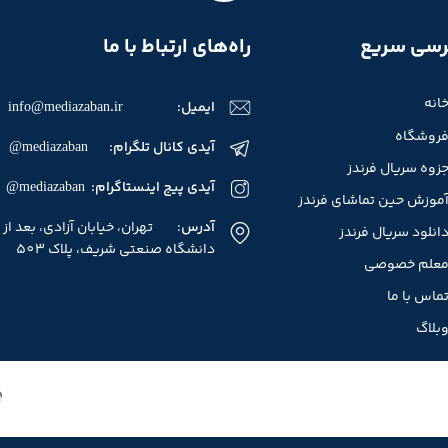
سی سریع
راه‌های ارتباط با ما
انه
ایمیل:
info@mediazaban.ir
روشگاه
آیدی کانال تلگرام: mediazaban@
زوه سریال فرندز
آیدی پیج اینستاگرام: mediazaban@
موزش حین تماشای فرندز
آدرس
: تهران، خیابان آزادی، بعد از
انلود سریال فرندز
دانشگاه صنعتی شریف، پلاک 503
علم خصوصی
ماس با ما
بلاگ