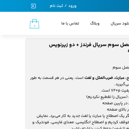
ورود
/
ثبت نام
حساب کاربری من
نلود سریال
وبلاگ
تماس با ما
۰
تغییر گذر واژه
سفارشات
صل سوم سریال فرندز + دو زیرنویس
خروج از حساب کاربری
فصل سوم
است. یعنی در هر قسمت به طور
سریال را تقطیع نکردیم)
در پایین صفحه
 بالای صفحه
 یک اصطلاح یا عبارت یا لغت جدید به کار می‌برد، نمایش
به مدت 10 ثانیه متوقف کردیم و اصطلاح انگلیسی، معنای فارسی، فونتیک و
م تا فرصت حفظ کردن داشته باشید.