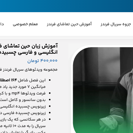
جزوه سریال فرندز
آموزش حین تماشای فرندز
معلم خصوصی
دا
آموزش زبان حین تماشای ف
انگلیسی و فارسی چسبیده
۴۰۰,۰۰۰ تومان
مجموعه ویدئوهای سریال فرندز 
این فصل شامل
164 اصطلاح، عبارت، ضرب‌المثل و لغت
میانگین 7 مورد جدید یاد می‌گیرید.
فرمت ویدئوها mp4 و با کیفیت 720p است.
بدون سانسور و کامل است (
زیرنویس چسبیده انگلیسی 
زیرنویس چسبیده فارسی در
در هر سکانسی که یک بازیگر
سریال را 
عکس بازیگر را نمایش دادی