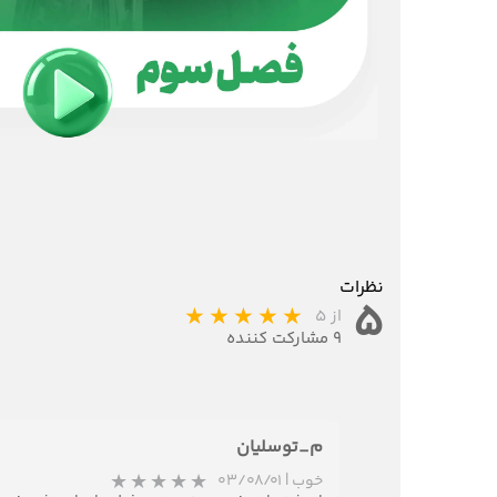
نظرات
۵
از ۵
۹ مشارکت کننده
م_توسلیان
خوب
|
۰۳/۰۸/۰۱