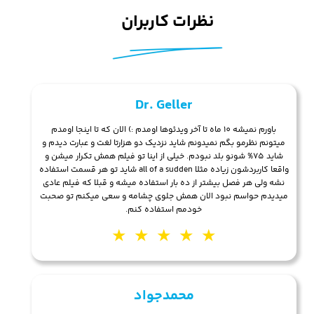
نظرات کاربران
Dr. Geller
باورم نمیشه 10 ماه تا آخر ویدئوها اومدم :) الان که تا اینجا اومدم
میتونم نظرمو بگم نمیدونم شاید نزدیک دو هزارتا لغت و عبارت دیدم و
شاید 75% شونو بلد نبودم. خیلی از اینا تو فیلم همش تکرار میشن و
واقعا کاربردشون زیاده مثلا all of a sudden شاید تو هر قسمت استفاده
نشه ولی هر فصل بیشتر از ده بار استفاده میشه و قبلا که فیلم عادی
میدیدم حواسم نبود الان همش جلوی چشامه و سعی میکنم تو صحبت
خودمم استفاده کنم.
★
★
★
★
★
محمدجواد