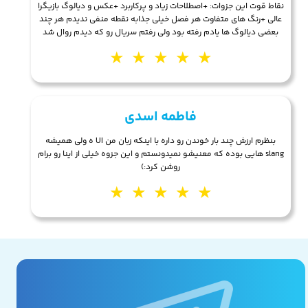
نقاط قوت این جزوات: +اصطلاحات زیاد و پرکاربرد +عکس و دیالوگ بازیگرا
عالی +رنگ های متفاوت هر فصل خیلی جذابه نقطه منفی ندیدم هر چند
بعضی دیالوگ ها یادم رفته بود ولی رفتم سریال رو که دیدم روال شد
★
★
★
★
★
فاطمه اسدی
بنظرم ارزش چند بار خوندن رو داره با اینکه زبان من UI ه ولی همیشه
slang هایی بوده که معنیشو نمیدونستم و این جزوه خیلی از اینا رو برام
روشن کرد:)
★
★
★
★
★