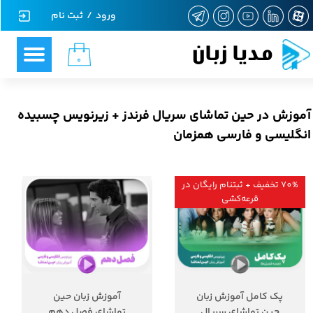
ورود
/
ثبت نام
حساب کاربری من
مدیا زبان
۰
تغییر گذر واژه
سفارشات
آموزش در حین تماشای سریال فرندز + زیرنویس چسبیده
خروج از حساب کاربری
انگلیسی و فارسی همزمان
70% تخفیف + ثبتنام رایگان در
قرعه‌کشی
۷۰ درصد
پک کامل آموزش زبان
آموزش زبان حین
حین تماشای سریال
تماشای فصل دهم