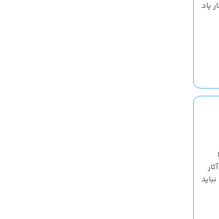
ر یاد
ثار
نباید