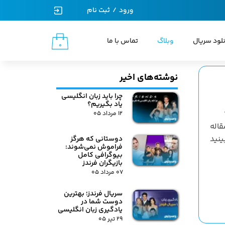
ورود
/
ثبت نام
حساب کاربری من
نلود سریال
وبلاگ
تماس با ما
۰
تغییر گذر واژه
سفارشات
نوشته‌های اخیر
خروج از حساب کاربری
چرا باید زبان انگلیسی
یاد بگیریم؟
ند و ۹۰٪
۱۲ مرداد ۰۵
قاله
ینید
دوستانی که هرگز
فراموش نمی‌شوند:
بیوگرافی کامل
بازیگران فرندز
۰۷ مرداد ۰۵
سریال فرندز؛ بهترین
دوست شما در
یادگیری زبان انگلیسی
۲۹ تیر ۰۵