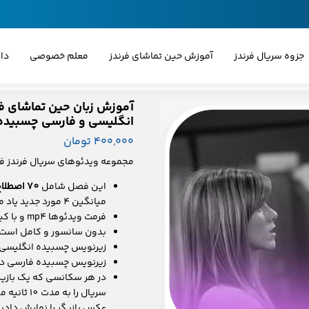
جزوه سریال فرندز
آموزش حین تماشای فرندز
معلم خصوصی
دا
آموزش زبان حین تماشای ف
انگلیسی و فارسی چسبیده
۴۰۰,۰۰۰ تومان
مجموعه ویدئوهای سریال فرندز 
این فصل شامل
70 اصطلاح، عبارت، ضرب‌المثل و لغت
میانگین 4 مورد جدید یاد می‌گیرید.
فرمت ویدئوها mp4 و با کیفیت 1080p است.
بدون سانسور و کامل است (
زیرنویس چسبیده انگلیسی 
زیرنویس چسبیده فارسی در
در هر سکانسی که یک بازیگر
سریال را 
عکس بازیگر را نمایش دادی