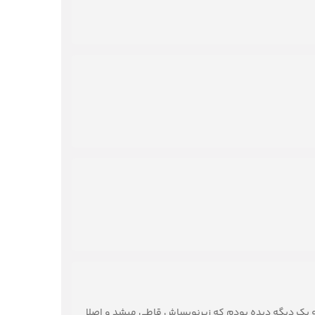
یه پک دیگه دیده بودم که زیرنویساش قاطی میشد و اصلا