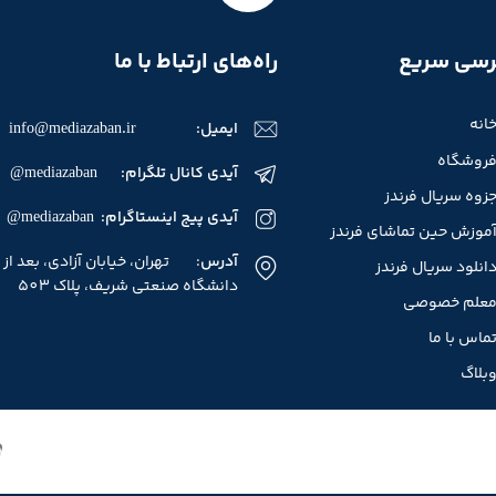
سی سریع
راه‌های ارتباط با ما
انه
ایمیل:
info@mediazaban.ir
روشگاه
آیدی کانال تلگرام: mediazaban@
زوه سریال فرندز
آیدی پیج اینستاگرام: mediazaban@
موزش حین تماشای فرندز
آدرس
: تهران، خیابان آزادی، بعد از
انلود سریال فرندز
دانشگاه صنعتی شریف، پلاک 503
علم خصوصی
ماس با ما
بلاگ