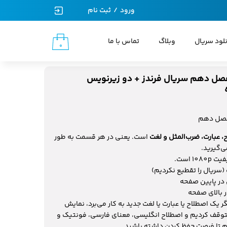
ورود
/
ثبت نام
حساب کاربری من
نلود سریال
وبلاگ
تماس با ما
۰
تغییر گذر واژه
سفارشات
صل دهم سریال فرندز + دو زیرنویس
خروج از حساب کاربری
فصل دهم
است. یعنی در هر قسمت به طور
سریال را تقطیع نکردیم)
در پایین صفحه
 بالای صفحه
 یک اصطلاح یا عبارت یا لغت جدید به کار می‌برد، نمایش
به مدت 10 ثانیه متوقف کردیم و اصطلاح انگلیسی، معنای فارسی، فونتیک و
م تا فرصت حفظ کردن داشته باشید.