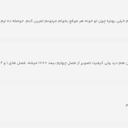
رم خیلی بهتره چون تو خونه هر موقع بخوام میتونم تمرین کنم. حوصله ده ترم 
ویر از فصل چهارم ببعد 1080 میشه. فصل های 1 و 2 و 3 کیفیتش 720 هست
م