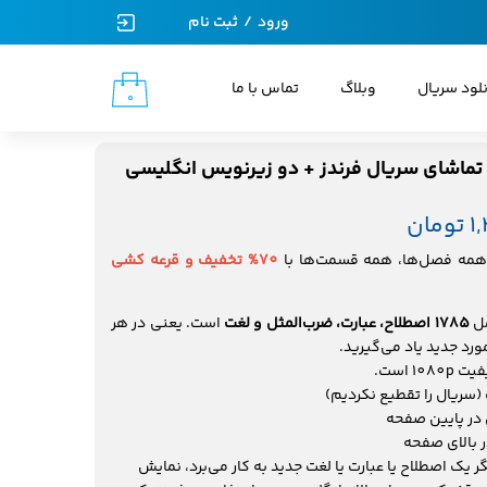
ورود
/
ثبت نام
حساب کاربری من
نلود سریال
وبلاگ
تماس با ما
۰
تغییر گذر واژه
سفارشات
تماشای سریال فرندز + دو زیرنویس انگلیسی
خروج از حساب کاربری
ان
همه فصل‌ها، همه قسمت‌ها با
70% تخفیف و قرعه کشی
مل
1785 اصطلاح، عبارت، ضرب‌المثل و لغت
است. یعنی در هر
سریال را تقطیع نکردیم)
در پایین صفحه
 بالای صفحه
 یک اصطلاح یا عبارت یا لغت جدید به کار می‌برد، نمایش