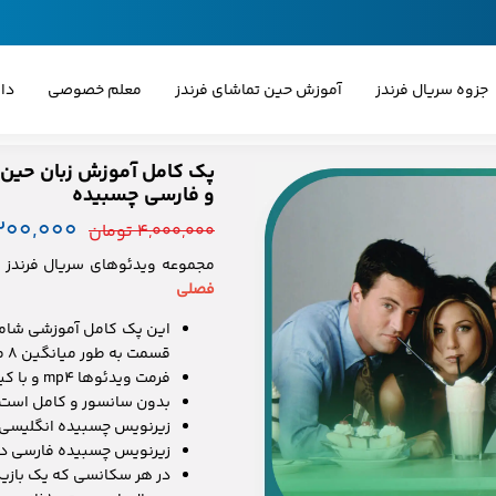
جزوه سریال فرندز
آموزش حین تماشای فرندز
معلم خصوصی
دا
پک کامل آموزش زبان حین 
و فارسی چسبیده
۱,۲۰۰,۰۰۰ توم
۴,۰۰۰,۰۰۰ تومان
مجموعه ویدئوهای سریال فرندز 
فصلی
این پک کامل آموزشی شا
قسمت به طور میانگین 8 مورد جدید یاد می‌گیرید.
فرمت ویدئوها mp4 و با کیفیت 1080p است.
بدون سانسور و کامل است (
زیرنویس چسبیده انگلیسی 
زیرنویس چسبیده فارسی در
در هر سکانسی که یک بازیگر