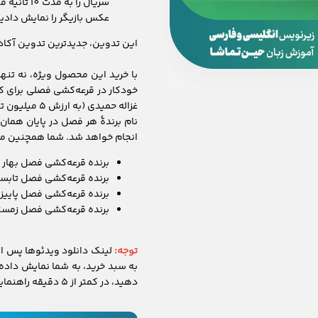
سریال را 
عکس بازیگر را نمایش دادی
این تدوین، جدیدترین تدوین آکاد
با خرید این محصول ویژه، نه تنها 
خودکار در قرعه‌کشی فصلی برای
غزاله حمیدی (به ارزش ۵ میلیون تومان) شرکت می‌کنید.
نام برندهٔ هر فصل در پایان همان
انجام خواهد شد. شما همچنین می‌ت
برنده قرعه‌کشی فصل بهار 1404: farzaneh***@gmail.com
برنده قرعه‌کشی فصل تابستان 1404: disobhan***@gmail.com
برنده قرعه‌کشی فصل پاییز 1404: 3035***0905
برنده قرعه‌کشی فصل زمستان 1404: 1298**
توجه:
لینک دانلود ویدئوها پس از
به سبد خرید، به شما نمایش داده 
دهید، در کمتر از 5 دقیقه راهنماییتان می‌کنیم.