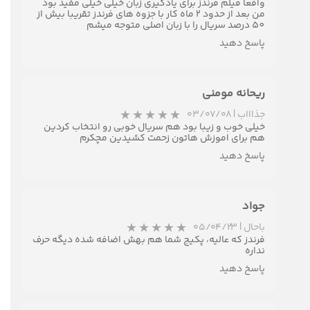
واقعا فیلم فرندز برای یادگیری زبان خیلی خیلی مفید بود
من بعد از حدود 2 ماه کار با جزوه های فرندز تقریبا بیش از
★
★
50 درصد سریال را با زبان اصلی متوجه میشم
پاسخ دهید
ریحانه مومنی
جذاااب
|
۰۳/۰۷/۰۸
خیلی خوب و زیبا بود هم سریال خوبی رو انتخاب کردین
هم برای اموزش هاتون زحمت کشیدین مچکرم
پاسخ دهید
جواد
باحال
|
۰۵/۰۴/۲۳
فرندز که عالیه، پکیج شما هم بهش اضافه شده دیگه حرف
نداره
پاسخ دهید