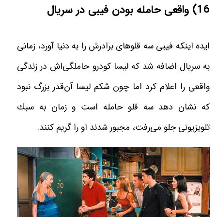
16) واقعی حامله بودن فیبی در سریال
ايده اينكه فيبى سه قلوهاى برادرش را به دنيا آورد، زمانى
به سريال اضافه شد كه ليسا كودرو حاملگى‌اش در زندگى
واقعى را اعلام كرد ا
ما چون شكم ليسا آن‌قدر بزرگ نبود
كه نشان دهد سه قلو حامله است و زمان به سبك
تلويزيونى جلو می‌رفت، مجبور شدند او را گريم كنند
.