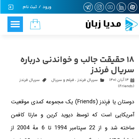
ورود
/
ثبت نام
حساب کاربری من
مدیا زبان
۰
تغییر گذر واژه
سفارشات
18 حقیقت جالب و خواندنی درباره
خروج از حساب کاربری
سریال فرندز
۱۴ آبان ۱۴۰۱
سریال فرندز
،
فیلم و سریال
سریال فرندز
(Friends)
دوستان یا فِرِندز
(Friends)
یک مجموعه کمدی موقعیت
آمریکایی است که توسط دیوید کرین و مارتا کافمن
ساخته شد و از 22 سپتامبر 1994 تا 6 مه
2004 از