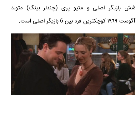
شش بازيگر اصلى و متيو پرى (چندلر بینگ
) متولد
آگوست ١٩٦٩ كوچكترين فرد بين 6 بازيگر اصلى است
.