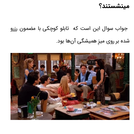
مينشستند؟
جواب سوال اين است كه تابلو كوچكى با مضمون رزرو
شده بر روى ميزِ هميشگى آن‌ها بود
.