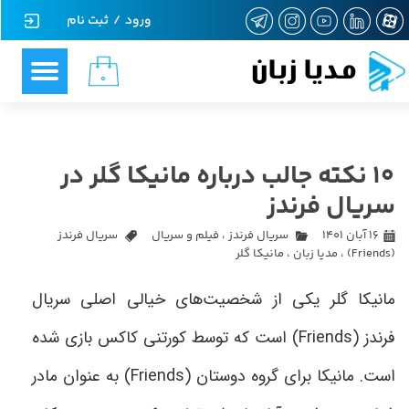
ورود
/
ثبت نام
حساب کاربری من
مدیا زبان
۰
تغییر گذر واژه
سفارشات
10 نکته جالب درباره مانیکا گلر در
خروج از حساب کاربری
سریال فرندز
۱۶ آبان ۱۴۰۱
سریال فرندز
،
فیلم و سریال
سریال فرندز
(Friends)
،
مدیا زبان
،
مانیکا گلر
مانیکا گلر یکی از شخصیت‌های خیالی اصلی سریال
فرندز
(Friends)
است که توسط کورتنی کاکس بازی شده
است. مانیکا برای گروه دوستان
(Friends)
به عنوان مادر