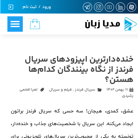
ورود
/
ثبت نام
حساب کاربری من
مدیا زبان
۰
تغییر گذر واژه
سفارشات
خنده‌دارترین اپیزودهای سریال
خروج از حساب کاربری
فرندز از نگاه بینندگان کدا‌م‌ها
هستن؟
۱۱ بهمن ۱۴۰۲
سریال فرندز
،
فیلم و سریال
لعیا افخمی
رشیدی
عشق، کمدی، هیجان! سه حسی که سریال فرندز براتون
ایجاد می‌کنه.
این سریال با شخصیت‌های جذاب و خنده‌دار،
تونسته به یکی از محبوب‌ترین سریال‌های تلویزیونی برای