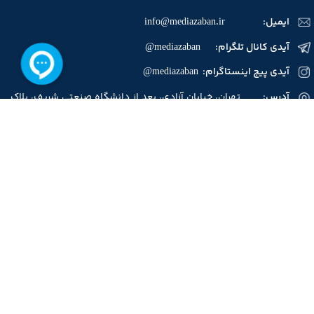
ایمیل:
info@mediazaban.ir
آیدی کانال تلگرام: mediazaban@
آیدی پیج اینستاگرام: mediazaban@
آدرس
: تهران، خیابان آزادی، بعد از دانشگاه صنعتی شریف، پلاک
503
نمادهای اعتماد