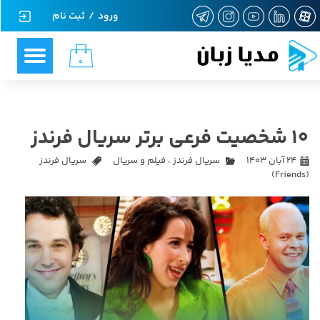
ورود
/
ثبت نام
حساب کاربری من
مدیا زبان
۰
تغییر گذر واژه
سفارشات
10 شخصیت فرعی برتر سریال فرندز
خروج از حساب کاربری
۲۴ آبان ۱۴۰۳
سریال فرندز
،
فیلم و سریال
سریال فرندز
(Friends)