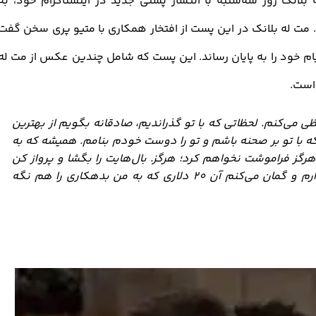
لانک روز سه‌شنبه با انتشار پستی جدید در اینستاگرام خود، به
 مت له بلانک در این پست از افتخار همکاری با متیو پری سخن گفت
پیام خود را به پایان رساند. این پست که شامل چندین عکس از مت له
 است.
ی می‌کنم. لحظاتی که با تو گذراندیم، صادقانه بگویم از بهترین
 که با تو بر صحنه باشم و تو را دوست خودم بنامم. همیشه که به
هرگز فراموشت نخواهم کرد؛ هرگز. بال‌هایت را بگشا و پرواز کن
برادر، بالاخره آزاد شدی. بسیار دوستت دارم و گمان می‌کنم آن 20 دلاری که به من بدهکاری را هم نگه