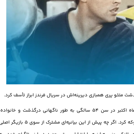
ذشت متئو پری همبازی دیرینه‌اش در سریال فرندز ابراز تأسف کرد.
متیو پری، ستاره محبوب سریال فرندز، در ماه اکتبر در سن 54 سالگی به طور ناگهانی درگذشت و خانواده،
دوستان و طرفدارانش را در سراسر جهان شوکه کرد. اگر چه پیش از این بیانیه‌ای مشترک از سوی 5 بازیگر ا