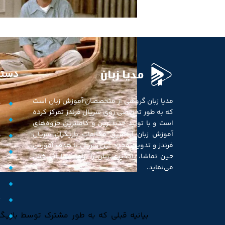
مدیا زبان
دستر
مدیا زبان گروهی از متخصصان آموزش زبان است
خ
که به طور تخصصی روی سریال فرندز تمرکز کرده
ف
است و با تولید جدیدترین و کاملترین جزوه‌های
آموزش زبان از طریق مکالمات بازیگران سریال
ج
فرندز و تدوین مجدد این سریال با هدف آموزش
آ
حین تماشا، یادگیری زبان را برای شما لذتبخش
د
می‌نماید.
م
ت
بیانیه قبلی که به طور مشترک توسط بازیگ
و