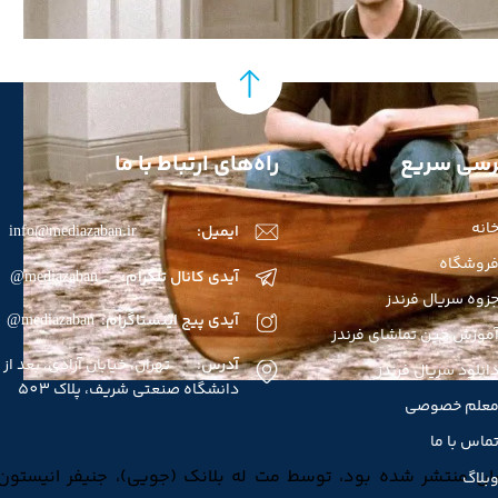
سی سریع
راه‌های ارتباط با ما
انه
ایمیل:
info@mediazaban.ir
روشگاه
آیدی کانال تلگرام: mediazaban@
زوه سریال فرندز
آیدی پیج اینستاگرام: mediazaban@
موزش حین تماشای فرندز
آدرس
: تهران، خیابان آزادی، بعد از
انلود سریال فرندز
دانشگاه صنعتی شریف، پلاک 503
علم خصوصی
ماس با ما
ران منتشر شده بود، توسط مت له بلانک (جویی)، جنیفر انیستون
بلاگ