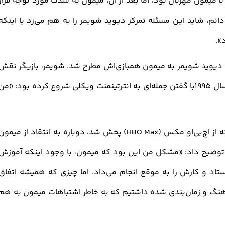
ا میمون مهربان بود، اما بعد از آن، میمون به شدت مورد توجه قرار
انم، شاید این مسئله تمرکز دیوید شویمر را به هم می‌زد یا اینکه
»
.
دیوید شویمر به میمون همبازی‌اش مطرح شد. شویمر، بازیگر نقش
راس گلر در سریال «فرندز»، این اختلاف را از سال 1995با گفتن جمله‌ای به انترتینمنت ویکلی شروع کرده بود: «من
ه از
اچ‌بی‌او مکس (HBO Max)
پخش شد، دوباره به انتقاد از میمون
توضیح داد: «مشکل من این بود که میمون، با وجود اینکه آموزش
تاد و کارش را به موقع انجام می‌داد. اما چیزی که همیشه اتفاق
هنگ و زمان‌بندی‌ شده داشتیم که به خاطر اشتباهات میمون به هم