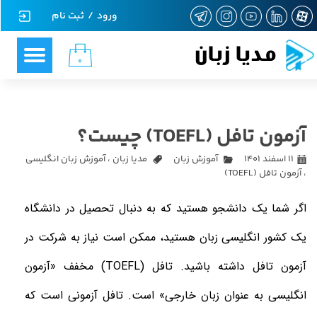
ورود
/
ثبت نام
حساب کاربری من
مدیا زبان
۰
تغییر گذر واژه
سفارشات
آزمون تافل (TOEFL) چیست؟
خروج از حساب کاربری
۱۱ اسفند ۱۴۰۱
آموزش زبان
مدیا زبان
،
آموزش زبان انگلیسی
،
آزمون تافل (TOEFL)
اگر شما یک دانشجو
هستید که به دنبال تحصیل در دانشگاه
یک کشور انگلیسی زبان هستید، ممکن است نیاز به شرکت در
آزمون تافل داشته باشید. تافل (
TOEFL
) مخفف «آزمون
انگلیسی به عنوان زبان خارجی» است. تافل
آزمونی است که