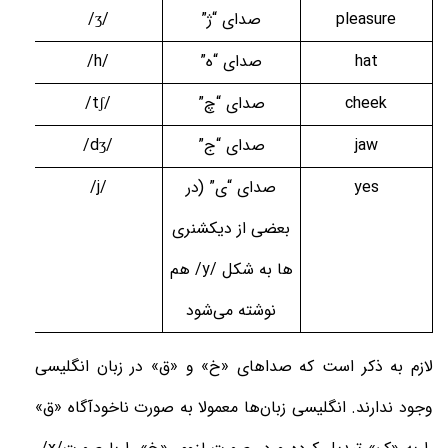
pleasure
صدای “ژ
”
/ʒ/
hat
صدای “ه”
/h/
cheek
صدای “چ”
/tʃ/
jaw
صدای “ج”
/dʒ/
yes
صدای “ی” (در
/j/
بعضی از دیکشنری
ها به شکل /y/ هم
نوشته می‌شود
لازم به ذکر است که صداهای «خ» و «ق» در زبان انگلیسی
وجود ندارند. انگلیسی زبان‌ها معمولا به صورت ناخودآگاه «ق»