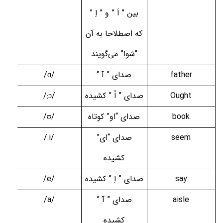
بین ” اَ ” و ” اِ ”
که اصطلاحا به آن
“شوا” می‌گویند
father
صدای ” آ
“
/ɑ/
Ought
صدای ” اُ ” کشیده
/:ɔ/
book
صدای “او” کوتاه
/ʊ/
seem
صدای “ای”
/:i/
کشیده
say
صدای ” اِ ” کشیده
/e/
aisle
صدای ” آ ”
/a/
کشیده