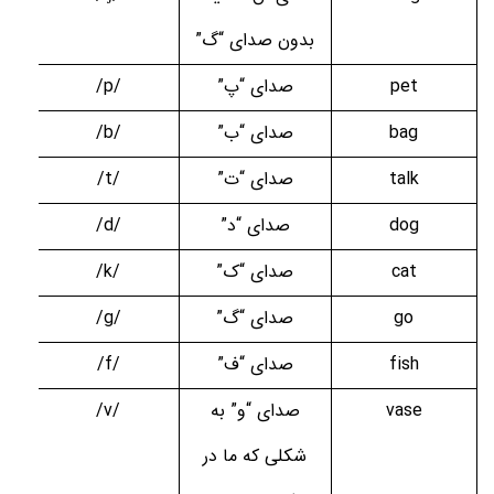
بدون صدای “گ”
pet
صدای “پ”
/p/
bag
صدای “ب”
/b/
talk
صدای “ت”
/t/
dog
صدای “د”
/d/
cat
صدای “ک”
/k/
go
صدای “گ”
/g/
fish
صدای “ف”
/f/
vase
صدای “و” به
/v/
شکلی که ما در