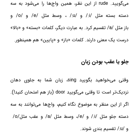
می‌گویید
rude .
از این نظر، همین واج‌ها را می‌شود به سه
دسته بسته
مثل
/:i/
و
/:u/
، وسط
مثل
/e/
و
/o/
و
باز
مثل
/a/
تقسیم کرد. به عبارت دیگر، کلمات «بسته» و «بالا»
درست یک معنی دارند. کلمات «باز» و «پایین» هم همینطور
.
جلو یا عقب بودن زبان
وقتی می‌خواهید بگویید
sing
، زبان شما به جلوی دهان
نزدیک‌تر است تا وقتی می‌گویید
door
(باز هم امتحان کنید!).
اگر از این منظر به موضوع نگاه کنیم، واج‌ها می‌توانند به سه
دسته جلو
مثل
/:i/
و
/e/
، وسط
مثل
/a/
و عقب
مثل
/o/
و
/:u/
تقسیم بندی شوند
.