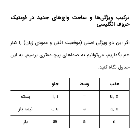
ترکیب ویژگی‌ها و ساخت واج‌های جدید در فونتیک
حروف انگلیسی
اگر این دو ویژگی اصلی (موقعیت افقی و عمودی زبان) را کنار
هم بگذاریم، می‌توانیم به صداهای پیچیده‌تری برسیم. به این
جدول نگاه کنید
:
عقب
وسط
جلو
u:, ʊ
–
i:, ɪ
بسته
ɔ:, o
ə
ɛ, e
نیمه باز
ɑ
a
æ
باز