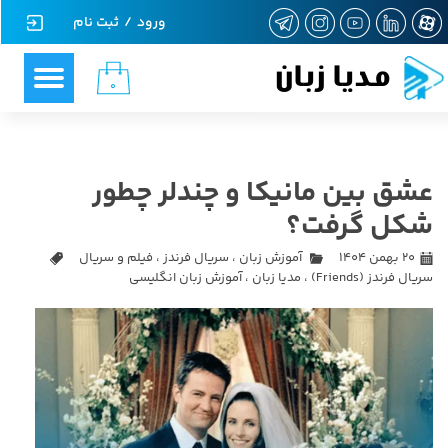
ورود
/
ثبت نام
حساب کاربری من
مدیا زبان
۰
تغییر گذر واژه
سفارشات
عشق بین مانیکا و چندلر چطور
خروج از حساب کاربری
شکل گرفت؟
۲۰ بهمن ۱۴۰۴
آموزش زبان
،
سریال فرندز
،
فیلم و سریال
سریال فرندز (Friends)
،
مدیا زبان
،
آموزش زبان انگلیسی