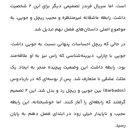
است، اما سریال فرندز تصمیمی دیگر برای این 2 شخصیت
داشت. رابطه عاشقانه غیرمنتظره و عجیب ریچل و جویی، به
موضوع اصلی داستان‌های فصل نهم تبدیل شد
.
در حالی که ریچل احساسات پنهانی نسبت به جویی داشت،
جویی با چارلی، دیرینه‌شناسی که راس نیز به او علاقه‌مند
بود، رابطه داشت. این وضعیت پیچیده منجر به ایجاد یک
مثلث عشقی نا متعارف شد. پس از بوسه‌ای که در باربادوس
(
Barbados
) بین جویی و ریچل رد و بدل شد، این 2 تصمیم
گرفتند که رابطه‌ای را آغاز کنند. اما خوشبختانه، این رابطه
عجیب و ناپایدار خیلی زود در ابتدای فصل دهم به پایان
رسید
.