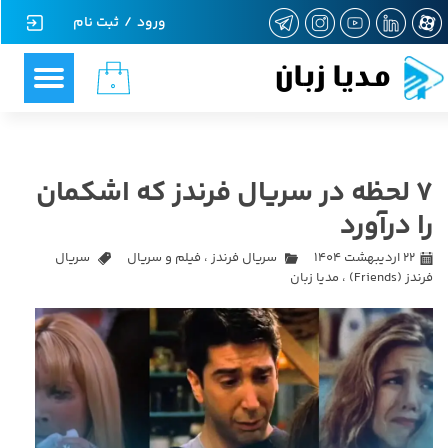
ورود
/
ثبت نام
حساب کاربری من
مدیا زبان
۰
تغییر گذر واژه
سفارشات
7 لحظه در سریال فرندز که اشکمان
خروج از حساب کاربری
را درآورد
۲۲ اردیبهشت ۱۴۰۴
سریال فرندز
،
فیلم و سریال
سریال
فرندز (Friends)
،
مدیا زبان